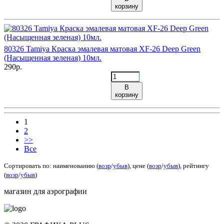
корзину
80326 Tamiya Краска эмалевая матовая XF-26 Deep Green
(Насыщенная зеленая) 10мл.
290р.
В
корзину
1
2
>>
Все
Сортировать по: наименованию (
возр
/
убыв
), цене (
возр
/
убыв
), рейтингу
(
возр
/
убыв
)
магазин для аэрографии