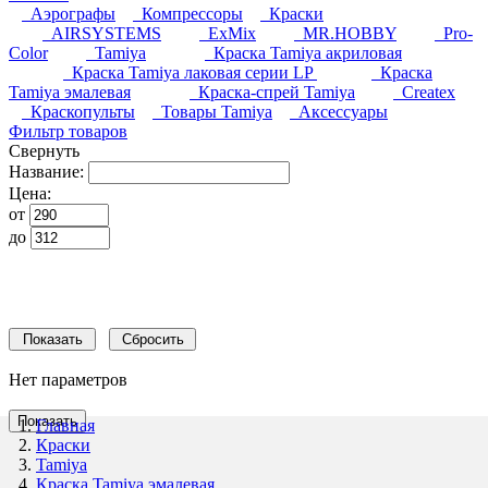
Аэрографы
Компрессоры
Краски
AIRSYSTEMS
ExMix
MR.HOBBY
Pro-
Color
Tamiya
Краска Tamiya акриловая
Краска Tamiya лаковая серии LP
Краска
Tamiya эмалевая
Краска-спрей Tamiya
Createx
Краскопульты
Товары Tamiya
Аксессуары
Фильтр товаров
Свернуть
Название:
Цена:
от
до
Нет параметров
Главная
Краски
Tamiya
Краска Tamiya эмалевая