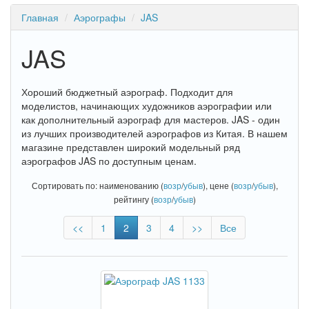
Главная
Аэрографы
JAS
JAS
Хороший бюджетный аэрограф. Подходит для
моделистов, начинающих художников аэрографии или
как дополнительный аэрограф для мастеров. JAS - один
из лучших производителей аэрографов из Китая. В нашем
магазине представлен широкий модельный ряд
аэрографов JAS по доступным ценам.
Сортировать по: наименованию (
возр
/
убыв
), цене (
возр
/
убыв
),
рейтингу (
возр
/
убыв
)
<<
1
2
3
4
>>
Все