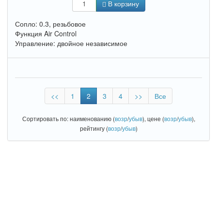
В корзину
Сопло: 0.3, резьбовое
Функция Air Control
Управление: двойное независимое
<<
1
2
3
4
>>
Все
Сортировать по: наименованию (
возр
/
убыв
), цене (
возр
/
убыв
),
рейтингу (
возр
/
убыв
)