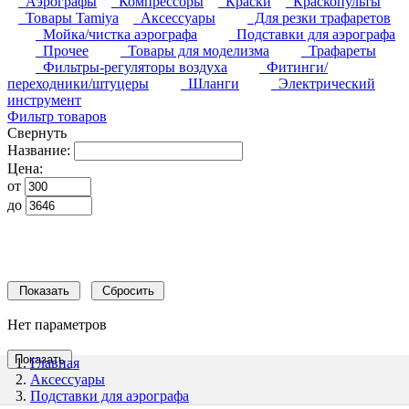
Аэрографы
Компрессоры
Краски
Краскопульты
Товары Tamiya
Аксессуары
Для резки трафаретов
Мойка/чистка аэрографа
Подставки для аэрографа
Прочее
Товары для моделизма
Трафареты
Фильтры-регуляторы воздуха
Фитинги/
переходники/штуцеры
Шланги
Электрический
инструмент
Фильтр товаров
Свернуть
Название:
Цена:
от
до
Нет параметров
Главная
Аксессуары
Подставки для аэрографа