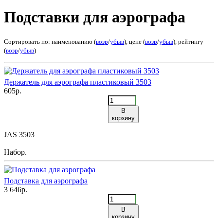
Подставки для аэрографа
Сортировать по: наименованию (
возр
/
убыв
), цене (
возр
/
убыв
), рейтингу
(
возр
/
убыв
)
Держатель для аэрографа пластиковый 3503
605р.
В
корзину
JAS 3503
Набор.
Подставка для аэрографа
3 646р.
В
корзину