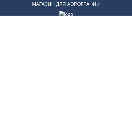
МАГАЗИН ДЛЯ АЭРОГРАФИИ
© 2020 ГРАФИКА PLUS
ВСЯ ИНФОРМАЦИЯ НА САЙТЕ НОСИТ
СПРАВОЧНЫЙ ХАРАКТЕР. ИНФОРМАЦИЯ НА САЙТЕ
НЕ ЯВЛЯЕТСЯ ПУБЛИЧНОЙ ОФЕРТОЙ,
ОПРЕДЕЛЯЕМОЙ ПОЛОЖЕНИЯМИ СТАТЬИ 437
ГРАЖДАНСКОГО КОДЕКСА РОССИЙСКОЙ
ФЕДЕРАЦИИ.
ВСЕ ПРАВА ЗАЩИЩЕНЫ.
ТОВАРЫ ДЛЯ АЭРОГРАФИИ
И ЭКСКЛЮЗИВНОЙ ГРАФИКИ:
ОБОРУДОВАНИЕ И МАТЕРИАЛЫ
443051 САМАРА, УЛ СВОБОДЫ 236, ОФ15
ТЕЛ. 8-937-646-03-90
E-MAIL:INFO@GRAFIKA-PLUS.RU